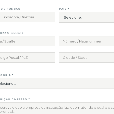
O / FUNÇÃO
PAÍS *
EREÇO
(opcional)
GORIA *
RIÇÃO / MISSÃO *