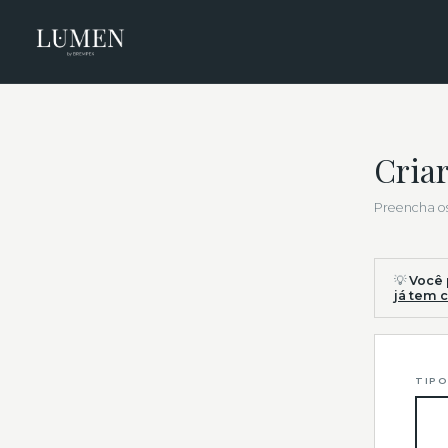
Criar
Preencha os
💡
Você 
já tem 
TIPO