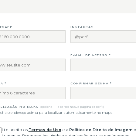
TSAPP
INSTAGRAM
E-MAIL DE ACESSO *
A *
CONFIRMAR SENHA *
ALIZAÇÃO NO MAPA
(opcional — aparece na sua página de perfil)
cha o endereço acima para localizar automaticamente no mapa.
Li e aceito os
Termos de Uso
e a
Política de Direito de Imagem
d
Lumen by Brempex, incluindo a autorização de uso das imagens