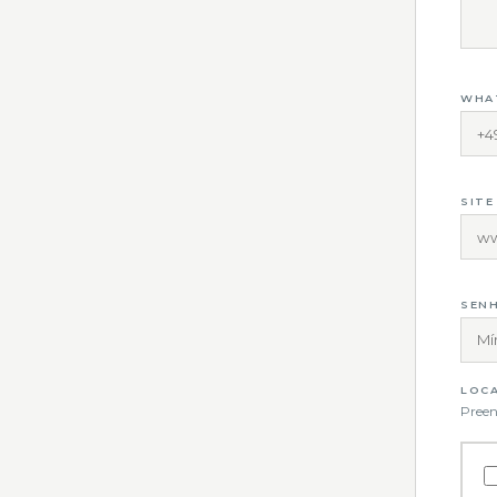
WHA
SITE
SENH
LOC
Preen