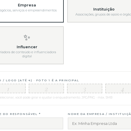
Empresa
Instituição
egócios, serviços e empreendimentos
Associações, grupos de apoio e órgã
✨
Influencer
riadora de conteúdo e influenciadora
digital
 / LOGO (ATÉ 4) · FOTO 1 É A PRINCIPAL
1
2
3
4
elecionar, você pode girar e ajustar o enquadramento. JPG/PNG · máx. 5MB
 DO RESPONSÁVEL *
NOME DA EMPRESA / INSTITUIÇ