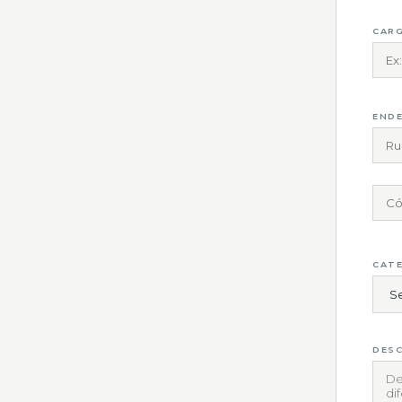
CARG
END
CATE
DESC