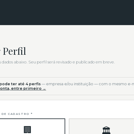
 Perfil
 dados abaixo. Seu perfil será revisado e publicado em breve.
pode ter até 4 perfis
— empresa e/ou instituição — com o mesmo e-m
conta, entre primeiro →
 DE CADASTRO *
🏢
🏛️