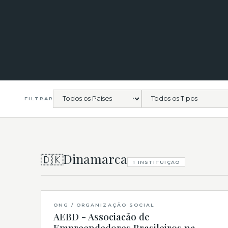
FILTRAR
Dinamarca
🇩🇰
1 INSTITUIÇÃO
ONG / ORGANIZAÇÃO SOCIAL
AEBD - Associacão de
Empreendedores Brasileiros na