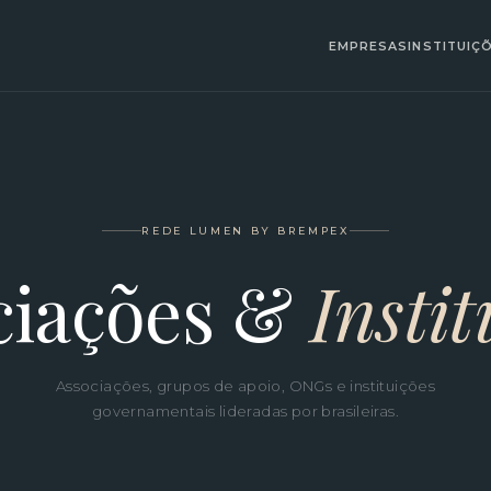
EMPRESAS
INSTITUIÇ
REDE LUMEN BY BREMPEX
ciações &
Instit
Associações, grupos de apoio, ONGs e instituições
governamentais lideradas por brasileiras.