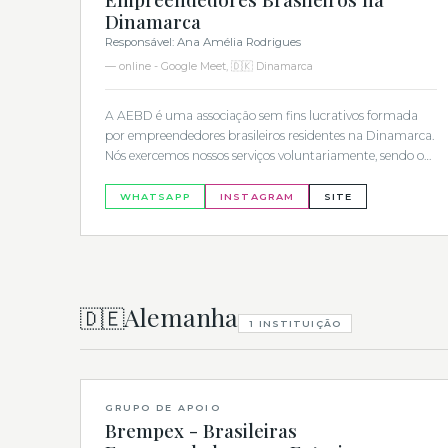
Dinamarca
Responsável: Ana Amélia Rodrigues
— online - Google Meet, 🇩🇰 Dinamarca
A AEBD é uma associação sem fins lucrativos formada
por empreendedores brasileiros residentes na Dinamarca.
Nós exercemos nossos serviços voluntariamente, sendo o
nosso maior objetivo a defesa dos interesses dos
associados e a prestação de serviços para o
WHATSAPP
INSTAGRAM
SITE
desenvolvimento e fortalecimento de empresas lideradas
por brasileiros.
Alemanha
🇩🇪
1 INSTITUIÇÃO
‹
›
GRUPO DE APOIO
Brempex - Brasileiras